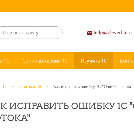
help@cleverbp.ru
а 1С
Сопровождение 1С
Изучить 1С
Конта
ь 1С
База знаний
Как исправить ошибку 1С "Ошибка формата
К ИСПРАВИТЬ ОШИБКУ 1С
ТОКА"