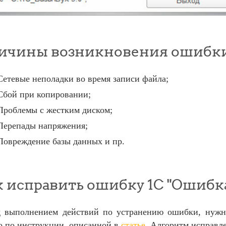
ичины возникновения ошибк
Сетевые неполадки во время записи файла;
Сбой при копировании;
Проблемы с жестким диском;
Перепады напряжения;
Повреждение базы данных и пр.
к исправить ошибку 1С "Ошибк
 выполнением действий по устранению ошибки, нужно
 по инструкции, описанной в
статье
. Алгоритм исправл