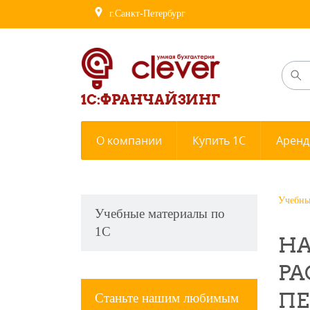
г.Санкт-Петербург
1С:ФРАНЧАЙЗИНГ
О компании
Купить 1С
Аренд
Учебны
Учебные материалы по
1С
НА
РА
ПЕ
Станьте нашим любимым