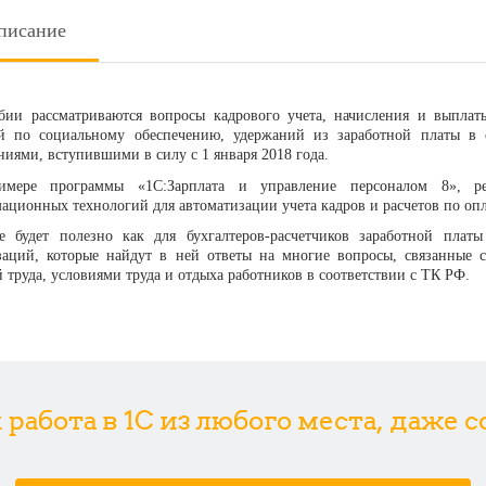
писание
бии рассматриваются вопросы кадрового учета, начисления и выплаты
й по социальному обеспечению, удержаний из заработной платы в 
ниями, вступившими в силу с 1 января 2018 года.
имере программы «1С:Зарплата и управление персоналом 8»,
р
ационных технологий для автоматизации учета кадров и расчетов по опл
е будет полезно как для бухгалтеров-расчетчиков заработной платы
заций, которые найдут в ней ответы на многие вопросы, связанные 
 труда, условиями труда и отдыха работников в соответствии с ТК РФ.
абота в 1С из любого места, даже 