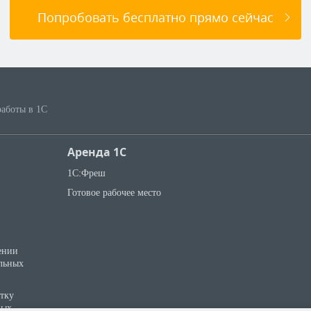
Попробовать бесплатно прямо сейчас
работы в 1С
Аренда 1С
1С:Фреш
Готовое рабочее место
ении
льных
отку
ных