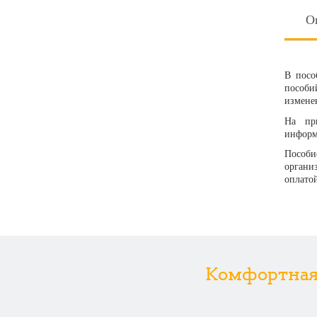
О
В посо
пособи
измене
На пр
информ
Пособи
органи
оплатой
Комфортная р