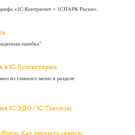
тарифа «1С:Контрагент + 1СПАРК Риски».
ка
виденная ошибка"
 в 1С:Бухгалтерии
жно из главного меню в разделе
я 1С:ЭДО / 1С:Такском
Фреш. Как закрыть сеансы