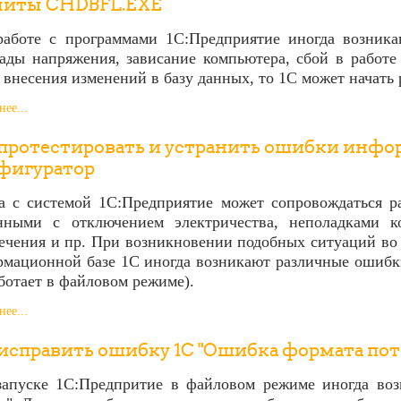
литы CHDBFL.EXE
аботе с программами 1С:Предприятие иногда возник
ады напряжения, зависание компьютера, сбой в работе
 внесения изменений в базу данных, то 1С может начать 
ее...
 протестировать и устранить ошибки инфо
фигуратор
а с системой 1С:Предприятие может сопровождаться 
анными с отключением электричества, неполадками к
ечения и пр. При возникновении подобных ситуаций во 
мационной базе 1С иногда возникают различные ошибки
ботает в файловом режиме).
ее...
исправить ошибку 1С "Ошибка формата пот
апуске 1С:Предпритие в файловом режиме иногда во