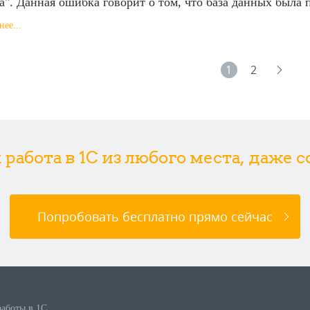
а". Данная ошибка говорит о том, что база данных была 
ее...
1
2
абота в 1С из любого места, даже 
Попробовать бесплатно прямо сейчас
работы в 1С