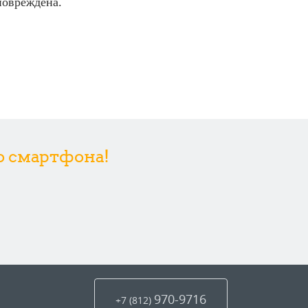
повреждена.
со смартфона!
970-9716
+7 (812
)