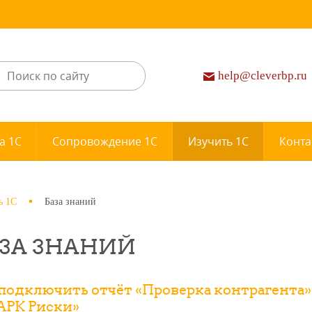
help@cleverbp.ru
а 1С
Сопровождение 1С
Изучить 1С
Конта
ь 1С
База знаний
ЗА ЗНАНИЙ
подключить отчёт «Проверка контрагента» 
АРК Риски»