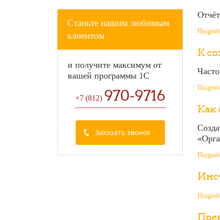
Отчёт
Станьте нашим любимым
Подробн
клиентом
К с
и получите максимум от
Часто
вашей программы 1С
Подробн
970-9716
+7 (812
)
Как 
Созда
Заказать звонок
«Орг
Подробн
Инс
Подробн
Прев