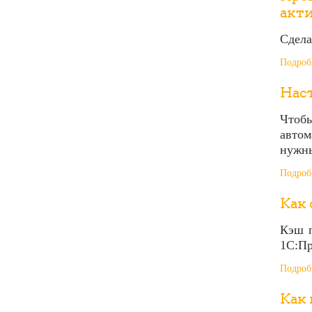
акти
Сдела
Подробн
Наст
Чтобы
автом
нужны
Подробн
Как 
Кэш п
1С:Пр
Подробн
Как