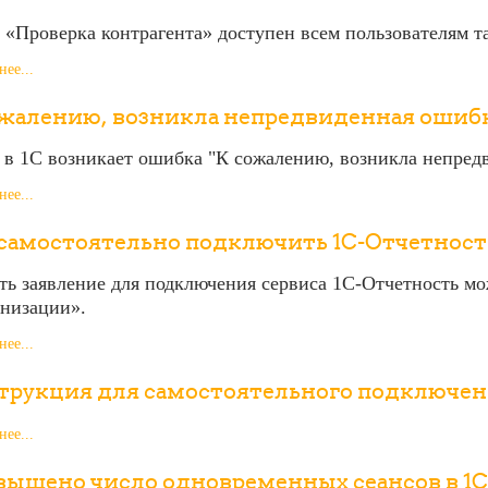
 «Проверка контрагента» доступен всем пользователям 
ее...
ожалению, возникла непредвиденная ошиб
 в 1С возникает ошибка "К сожалению, возникла непред
ее...
самостоятельно подключить 1С-Отчетность
ть заявление для подключения сервиса 1С-Отчетность мо
анизации».
ее...
трукция для самостоятельного подключени
ее...
ышено число одновременных сеансов в 1С: